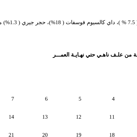
 من علـف ناهـي حتي نهـايـة العمـــر
7
6
5
4
14
13
12
11
21
20
19
18