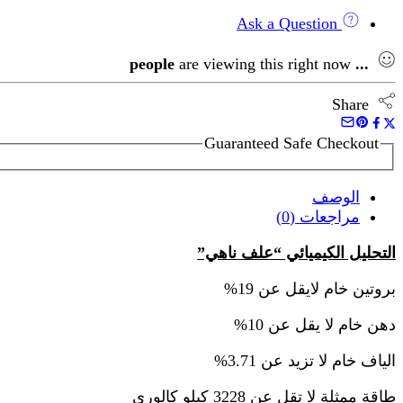
دواجن
المصطفى
Ask a Question
ناهي
تسمين
people
are viewing this right now
...
سوبر
19%
Share
Guaranteed Safe Checkout
الوصف
مراجعات (0)
التحليل الكيميائي “علف ناهي”
بروتين خام لايقل عن 19%
دهن خام لا يقل عن 10%
الياف خام لا تزيد عن 3.71%
طاقة ممثلة لا تقل عن 3228 كيلو كالوري