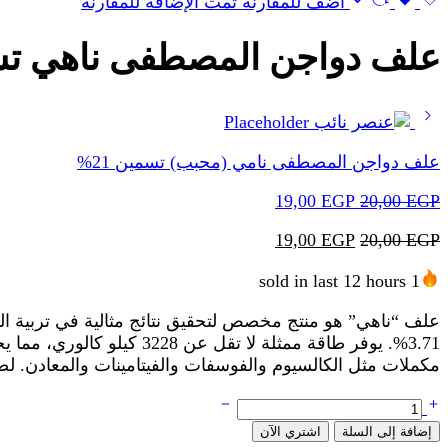
أضف للمقارنة
تمت الإضافة للمقارنة
علف دواجن المصطفى ناهي تسمي
علف دواجن المصطفى نامي (محبب) تسمين 21%
EGP
20,00
EGP
السعر
19,00
السعر
الأصلي
الحالي
EGP
20,00
EGP
السعر
19,00
السعر
هو:
هو:
الأصلي
الحالي
19,00 EGP.
20,00 EGP.
1 sold in last 12 hours
هو:
هو:
19,00 EGP.
20,00 EGP.
3.71%. يوفر طاقة ممثلة ل
مكملات مثل الكالسيوم والفوسفات والفيتامينات والمعادن. لضم
كمية
علف
إضافة إلى السلة
اشتري الآن