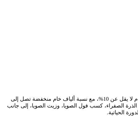
علف “ناهي” هو منتج مخصص لتحقيق نتائج مثالية في تربية الدواجن. يحتوي على نسبة بروتين خام لا تقل عن 19% ودهن خام لا يقل عن 10%، مع نسبة ألياف خام منخفضة تصل إلى
ونات الأساسية تشمل الذرة الصفراء، كسب فول الصويا، وزيت الصويا، إلى جانب
ورة الحياتية.