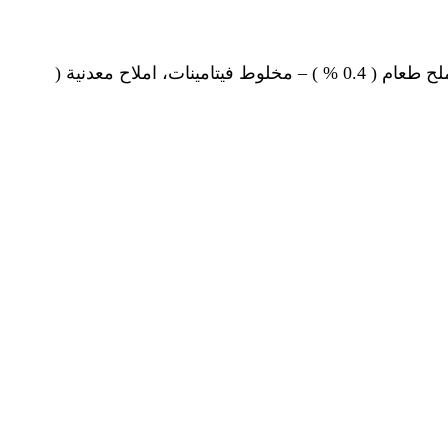
ذرة صفراء ( 55.03%)،كسب فول صويا ( 33.5%)، زيت صويا ( 7.5 % )، داي كالسيوم فوسفات ( 18%)، حجر جيري ( 1.3%) ملح طعام ( 0.4 % ) – مخلوط فيتامينات، املاح معدنية (