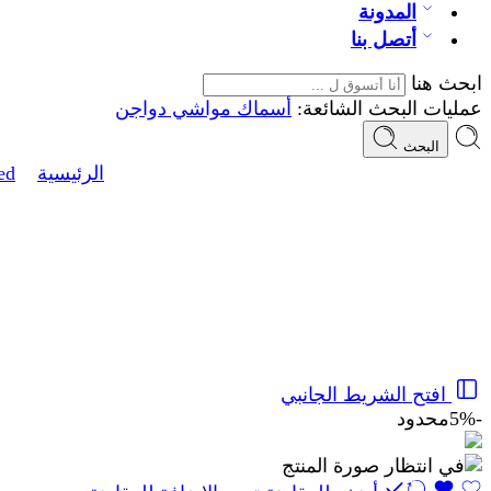
المدونة
أتصل بنا
ابحث هنا
عمليات البحث الشائعة:
أسماك
مواشي
دواجن
البحث
علف دواجن المصطفى ناهي تسمين سوبر 19%
الرئيسية
ed
افتح الشريط الجانبي
-5%
محدود