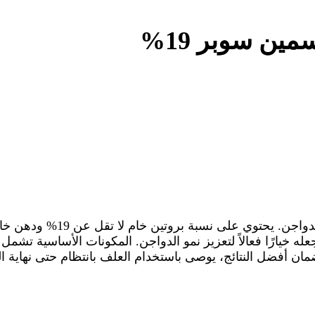
ن سوبر 19%
ا تقل عن 3228 كيلو كالوري، مما يجعله خيارًا فعالاً لتعزيز نمو الدواجن. المك
ان أفضل النتائج، يوصى باستخدام العلف بانتظام حتى نهاية الد