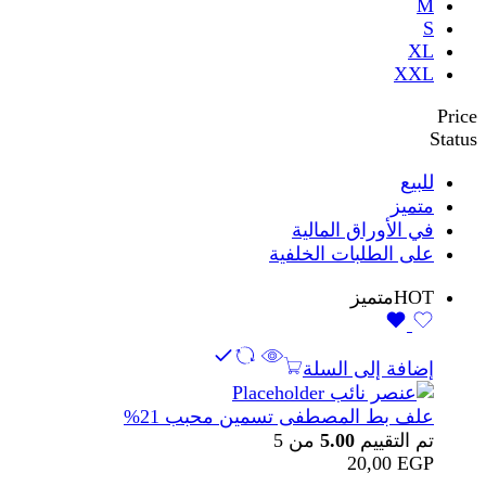
M
S
XL
XXL
Price
Status
للبيع
متميز
في الأوراق المالية
على الطلبات الخلفية
HOT
متميز
إضافة إلى السلة
علف بط المصطفى تسمين محبب 21%
تم التقييم
5.00
من 5
20,00
EGP