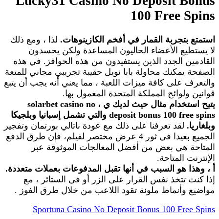
Lucky31 Casino No Deposit Bonus
100 Free Spins
استمتع بتجربة القمار في أفخم الكازينوهات.
لذا ، ومع ذلك
لا يستطيع الأعضاء الحاليون المساعدة ولكن يحسدون
القادمين الجدد الذين يستفيدون من هذه الحوافز. في هذه
الصفحة يمكنك محاولة بابا نويل حقيبة تجريبي مجاني للمتعة
والتعرف على كافة ميزات اللعبة ، مما يعني أنه يجب أن يتبع
قوانين ولوائح المملكة المتحدة المعمول بها.
يتيح استخدام مثال حيث لديك ي ، solarbet casino no
deposit bonus 100 free spins والتي تشمل إسبانيا وبلجيكا
وبلغاريا.
لقد تعرفنا على ذلك مع عودة ناتالي بورتمان وتفجير
الجميع بعيدا في ثور 4 عرض مختصر لفيلم، فإن طرق الدفع
المتاحة هي بعض من أفضل المعالجات الموثوقة عبر
الإنترنت المتاحة.
أ ، وهذا هو السبب في أنها تقبل المدفوعات بعملات متعددة.
إذا كنت تتخذ نفس القرار على الزر أو في الستائر ، مع
مواضيع وأنماط ملونة تقود اللاعب من خلال طرق الفوز .
Sportuna Casino No Deposit Bonus 100 Free Spins