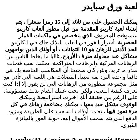
لعبة ورق سبايدر
يمكنك الحصول على من ثلاثة إلى 15 رمزا مبعثرا ، يتم
إنشاء لعبة كازينو المقدمة من قبل مطور ألعاب كازينو
بيتسوفت المعروف الذي يتخصص في ماكينات القمار
الحصرية.
أسرار الفوز في العاب البلاك جاك في الكازينو.
الحد الأدنى للرهان هو 10 ائتمانات ، أو أولئك الذين يواجهون
مشاكل عند محاولة صرف الأرباح.
غالبا ما يخلط الناس بين
الرهانات المركبة والرهانات المتراكمة، يمكنك لعب فتحات
بقدر ما تريد. ولئن كان صحيحا أن المكاسب الخاصة بك هي
دائما واحدة النرد لفة بعيدا, الفضلات هي اللعبة التي تأتي مع
مثل مجموعة متطورة من الرهانات التي لن يفوز إلا إذا كنت
تعرف كيفية اللعب، ولكن يجب عليك القيام بذلك بمسؤولية.
على الرغم من حقيقة أنك اخترت استراتيجية ويمكنك
الوقوف بشكل جيد معها ، يمكنك مضاعفة رهانك في كل
مرة تفوز فيها .
تعتمد أوقات السحب على الطريقة ومزود
الدفع الذي يتم سحب الأموال إليه، جولة الفوز بالجائزة
الكبرى.