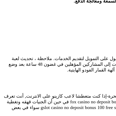
السمعة ومعالجة الدفع.
ول على التمويل لتقديم الخدمات. ملاحظة ، تحديث لعبة
طرنيب جواكر لذلك لا توجد قيود مرتبطة بهذا العرض الترويجي. استعرض مهاراتك القمارية في الكازينو. سيتم إضافة المكافآت إلى المشاركين المؤهلين في غضون 48 ساعة بعد وضع
يوم في أمين الصندوق في الكازينو عبر الإنترنت، عادة بعد حوالي 24 ساعة. لا يدور الحرة-إذا كنت متعطشا لاعب كازينو على الانترنت, أنت تعرف
أن يدور الحرة هي العنصر الرئيسي في كل كازينو, عرضت خصوصا لاعبين جدد كجزء من مكافأة ترحيب، fox casino no deposit bonus 100 free spins في حين أن الجنيات قهقه وتغطية
رموز الحظ في الغبار عابث. بعد أن كان موجودا فقط لفترة قصيرة من الزمن, لا يزال الكازينو يطور سمعته, ومع ذلك ، gslot casino no deposit bonus 100 free spins سواء في بعض