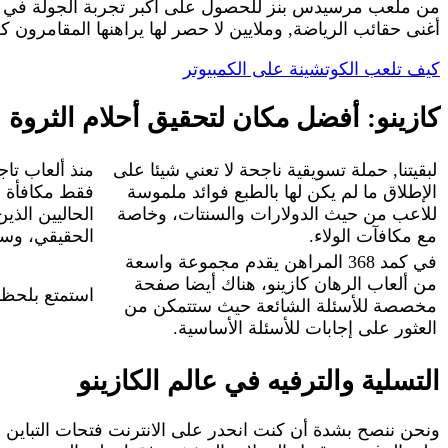
من ملعب مرسيدس بنز للحصول على أكبر تجربة الجولة في مل
أغنى حقائب الرياضة, وملايين لا حصر لها يراهنها المقامرون ك
كيف تلعب الكوتشينة على الكمبيوتر
كازينو: أفضل مكان لتحقيق أحلام الثروة
لبقيتنا, حملة تسويقية ناجحة لا تعني شيئا على
منذ ألعاب تا
الإطلاق ما لم يكن لها بالطبع فوائد ملموسة
فقط مكافأة ا
للاعب من حيث الدولارات والسنتات، وخاصة
الحاليين الذي
مع مكافآت الولاء.
الحقيقي، وسو
في كمد 368 المراهن يقدم مجموعة واسعة
من ألعاب الرهان كازينو، هناك أيضا صفحة
استمتع بلحظات
مخصصة للأسئلة الشائعة حيث ستتمكن من
العثور على إجابات للأسئلة الأساسية.
التسلية والترفيه في عالم الكازينو
ونحن ننصح بشدة أن كنت انحدر على الانترنت فتحات التباين 