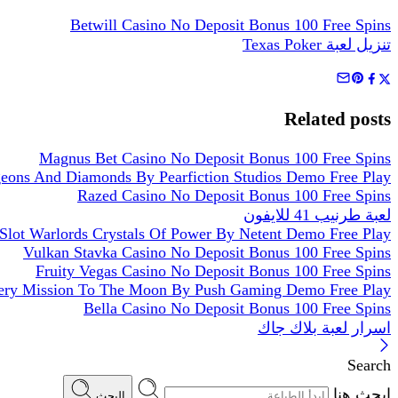
Betwill Casino No Deposit Bonus 100 Free Spins
تنزيل لعبة Texas Poker
Related posts
Magnus Bet Casino No Deposit Bonus 100 Free Spins
eons And Diamonds By Pearfiction Studios Demo Free Play
Razed Casino No Deposit Bonus 100 Free Spins
لعبة طرنيب 41 للايفون
Slot Warlords Crystals Of Power By Netent Demo Free Play
Vulkan Stavka Casino No Deposit Bonus 100 Free Spins
Fruity Vegas Casino No Deposit Bonus 100 Free Spins
tery Mission To The Moon By Push Gaming Demo Free Play
Bella Casino No Deposit Bonus 100 Free Spins
اسرار لعبة بلاك جاك
Search
ابحث هنا
البحث