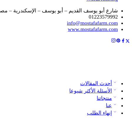
شارع أبو يوسف القديم – أبو يوسف – الإسكندرية – مص
01223579992
info@mostafafarm.com
www.mostafafarm.com
أحدث المقالات
الأسئلة الأكثر شيوعا
منتجاتنا
عنا
إنهاء الطلب