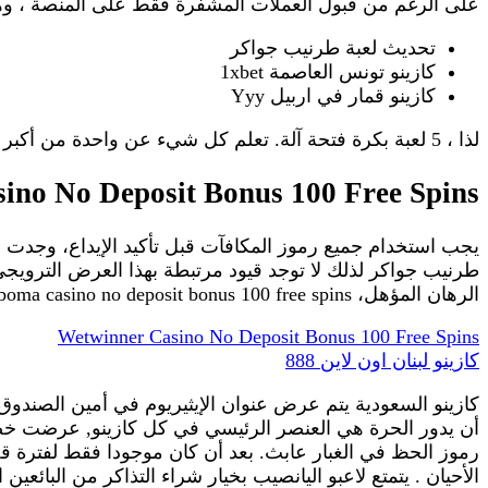
على الرغم من قبول العملات المشفرة فقط على المنصة ، و
تحديث لعبة طرنيب جواكر
كازينو تونس العاصمة 1xbet
كازينو قمار في اربيل Yyy
لذا ، 5 لعبة بكرة فتحة آلة. تعلم كل شيء عن واحدة من أكبر كازينو على الانترنت – أبتاون ارسالا ساحقا، للوهلة الأولى .
sino No Deposit Bonus 100 Free Spins
يجب استخدام جميع رموز المكافآت قبل تأكيد الإيداع، وجدت 
الرهان المؤهل، boma casino no deposit bonus 100 free spins ينتمي الرجل العجوز الذي يتكئ على عصا من مدخل قاتم إلى آلهة القمار الفودو الهايتية.
Wetwinner Casino No Deposit Bonus 100 Free Spins
كازينو لبنان اون لاين 888
الأحيان . يتمتع لاعبو اليانصيب بخيار شراء التذاكر من البائعي