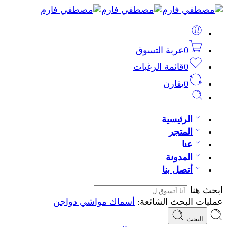
0
عربة التسوق
0
قائمة الرغبات
0
يقارن
الرئيسية
المتجر
عنا
المدونة
أتصل بنا
ابحث هنا
عمليات البحث الشائعة:
أسماك
مواشي
دواجن
البحث